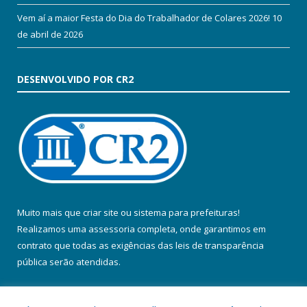
Vem aí a maior Festa do Dia do Trabalhador de Colares 2026!
10
de abril de 2026
DESENVOLVIDO POR CR2
Muito mais que
criar site
ou
sistema para prefeituras
!
Realizamos uma
assessoria
completa, onde garantimos em
contrato que todas as exigências das
leis de transparência
pública
serão atendidas.
Conheça o
PNTP
e o
Radar da Transparência Pública