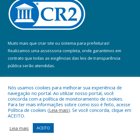
Muito mais que
criar site
ou
sistema para prefeituras
!
Realizamos uma
assessoria
completa, onde garantimos em
contrato que todas as exigências das
leis de transparência
pública
serão atendidas.
Conheça o
PNTP
e o
Radar da Transparência Pública
Nós usamos cookies para melhorar sua experiência de
navegação no portal. Ao utilizar nosso portal, você
concorda com a política de monitoramento de cookies.
Para ter mais informações sobre como isso é feito, acesse
Política de cookies (
Leia mais
). Se você concorda, clique em
Todos os direitos reservados a Prefeitura Municipal de Colares.
ACEITO.
Mapa do Site
Acessar Área Administrativa
Leia mais
ACEITO
Acessar Webmail