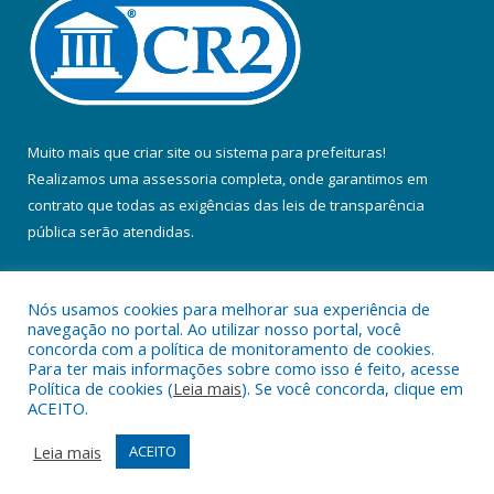
Muito mais que
criar site
ou
sistema para prefeituras
!
Realizamos uma
assessoria
completa, onde garantimos em
contrato que todas as exigências das
leis de transparência
pública
serão atendidas.
Conheça o
PNTP
e o
Radar da Transparência Pública
Nós usamos cookies para melhorar sua experiência de
navegação no portal. Ao utilizar nosso portal, você
concorda com a política de monitoramento de cookies.
Para ter mais informações sobre como isso é feito, acesse
Política de cookies (
Leia mais
). Se você concorda, clique em
Todos os direitos reservados a Prefeitura Municipal de Colares.
ACEITO.
Mapa do Site
Acessar Área Administrativa
Leia mais
ACEITO
Acessar Webmail