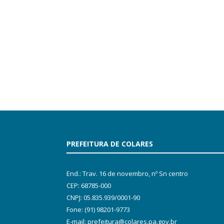
PREFEITURA DE COLARES
End.: Trav. 16 de novembro, nº Sn centro
CEP: 68785-000
CNPJ: 05.835.939/0001-90
Fone: (91) 98201-9773
E-mail: prefeitura@colares.pa.gov.br