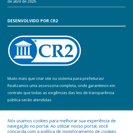
de abril de 2026
DESENVOLVIDO POR CR2
Muito mais que
criar site
ou
sistema para prefeituras
!
Realizamos uma
assessoria
completa, onde garantimos em
contrato que todas as exigências das
leis de transparência
pública
serão atendidas.
Conheça o
PNTP
e o
Radar da Transparência Pública
Nós usamos cookies para melhorar sua experiência de
navegação no portal. Ao utilizar nosso portal, você
concorda com a política de monitoramento de cookies.