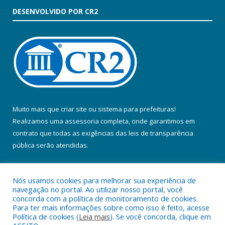
DESENVOLVIDO POR CR2
Muito mais que
criar site
ou
sistema para prefeituras
!
Realizamos uma
assessoria
completa, onde garantimos em
contrato que todas as exigências das
leis de transparência
pública
serão atendidas.
Conheça o
PNTP
e o
Radar da Transparência Pública
Nós usamos cookies para melhorar sua experiência de
navegação no portal. Ao utilizar nosso portal, você
concorda com a política de monitoramento de cookies.
Para ter mais informações sobre como isso é feito, acesse
Política de cookies (
Leia mais
). Se você concorda, clique em
Todos os direitos reservados a Prefeitura Municipal de Colares.