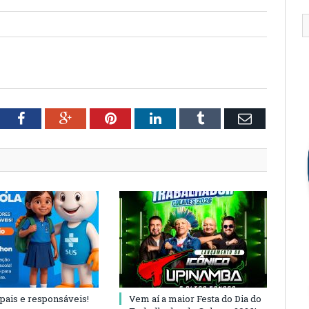
tter
Facebook
Google+
Pinterest
LinkedIn
Tumblr
Email
 pais e responsáveis!
Vem aí a maior Festa do Dia do