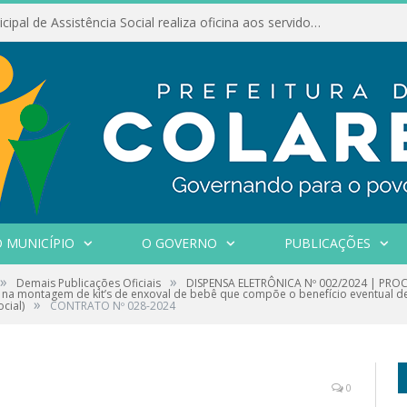
Conselho Municipal de Assistência Social realiza oficina aos servidores
 MUNICÍPIO
O GOVERNO
PUBLICAÇÕES
»
»
Demais Publicações Oficiais
DISPENSA ELETRÔNICA Nº 002/2024 | PROCE
dos na montagem de kit’s de enxoval de bebê que compõe o benefício eventual de
»
cial)
CONTRATO Nº 028-2024
0