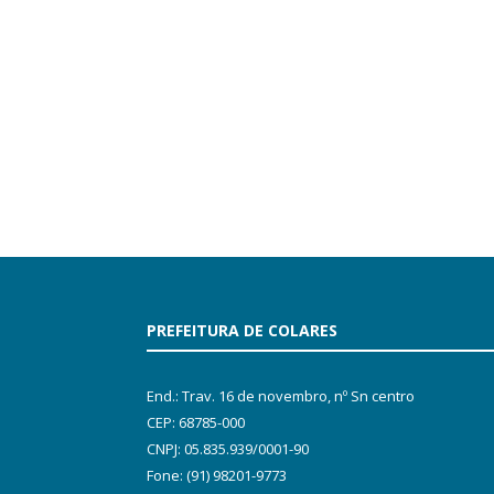
PREFEITURA DE COLARES
End.: Trav. 16 de novembro, nº Sn centro
CEP: 68785-000
CNPJ: 05.835.939/0001-90
Fone: (91) 98201-9773