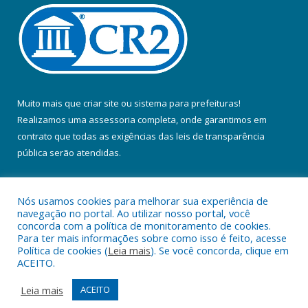
Muito mais que
criar site
ou
sistema para prefeituras
!
Realizamos uma
assessoria
completa, onde garantimos em
contrato que todas as exigências das
leis de transparência
pública
serão atendidas.
Conheça o
PNTP
e o
Radar da Transparência Pública
Nós usamos cookies para melhorar sua experiência de
navegação no portal. Ao utilizar nosso portal, você
concorda com a política de monitoramento de cookies.
Para ter mais informações sobre como isso é feito, acesse
Política de cookies (
Leia mais
). Se você concorda, clique em
Todos os direitos reservados a Prefeitura Municipal de Colares.
ACEITO.
Mapa do Site
Acessar Área Administrativa
Leia mais
ACEITO
Acessar Webmail