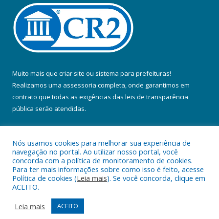
Muito mais que
criar site
ou
sistema para prefeituras
!
Realizamos uma
assessoria
completa, onde garantimos em
contrato que todas as exigências das
leis de transparência
pública
serão atendidas.
Conheça o
PNTP
e o
Radar da Transparência Pública
Nós usamos cookies para melhorar sua experiência de
navegação no portal. Ao utilizar nosso portal, você
concorda com a política de monitoramento de cookies.
Para ter mais informações sobre como isso é feito, acesse
Política de cookies (
Leia mais
). Se você concorda, clique em
Todos os direitos reservados a Prefeitura Municipal de Colares.
ACEITO.
Mapa do Site
Acessar Área Administrativa
Leia mais
ACEITO
Acessar Webmail