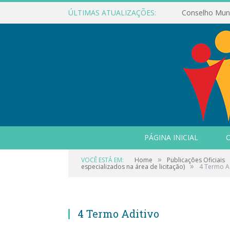
ÚLTIMAS ATUALIZAÇÕES:
PÁGINA INICIAL
O
»
VOCÊ ESTÁ EM:
Home
Publicações Oficiais
»
especializados na área de licitação)
4 Termo A
4 Termo Aditivo