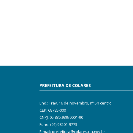
PREFEITURA DE COLARES
End.: Trav. 16 de novembro, nº Sn centro
CEP: 68785-000
CNPJ: 05.835.939/0001-90
Fone: (91) 98201-9773
E-mail: prefeitura@colares.pa.gov.br