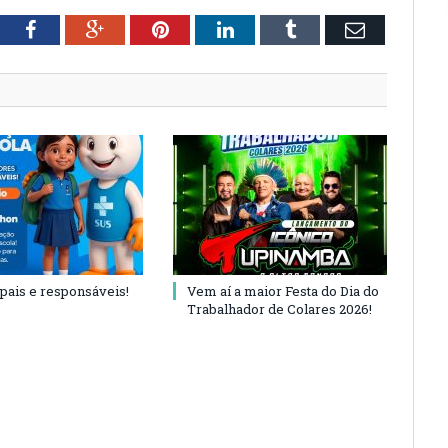
tter
Facebook
Google+
Pinterest
LinkedIn
Tumblr
Email
 pais e responsáveis!
Vem aí a maior Festa do Dia do
Trabalhador de Colares 2026!