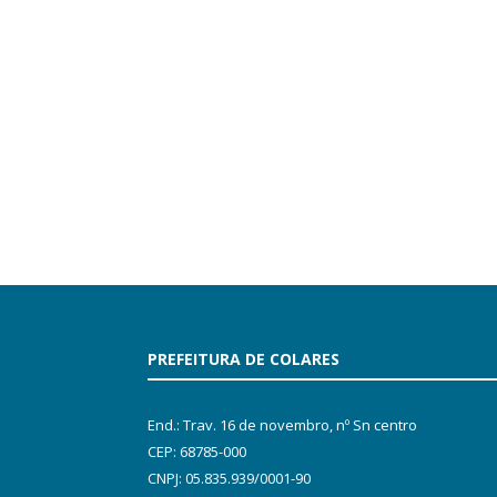
PREFEITURA DE COLARES
End.: Trav. 16 de novembro, nº Sn centro
CEP: 68785-000
CNPJ: 05.835.939/0001-90