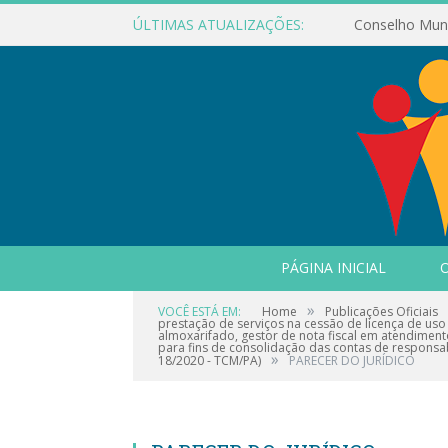
ÚLTIMAS ATUALIZAÇÕES:
PÁGINA INICIAL
O
»
VOCÊ ESTÁ EM:
Home
Publicações Oficiais
prestação de serviços na cessão de licença de uso
almoxarifado, gestor de nota fiscal em atendiment
para fins de consolidação das contas de responsab
»
18/2020 - TCM/PA)
PARECER DO JURÍDICO