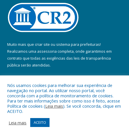
Muito mais que
criar site
ou
sistema para prefeituras
!
Realizamos uma
assessoria
completa, onde garantimos em
contrato que todas as exigências das
leis de transparência
pública
serão atendidas.
Conheça o
PNTP
e o
Radar da Transparência Pública
Nós usamos cookies para melhorar sua experiência de
navegação no portal. Ao utilizar nosso portal, você
concorda com a política de monitoramento de cookies.
Para ter mais informações sobre como isso é feito, acesse
Política de cookies (
Leia mais
). Se você concorda, clique em
Todos os direitos reservados a Prefeitura Municipal de Colares.
ACEITO.
Mapa do Site
Acessar Área Administrativa
Leia mais
ACEITO
Acessar Webmail