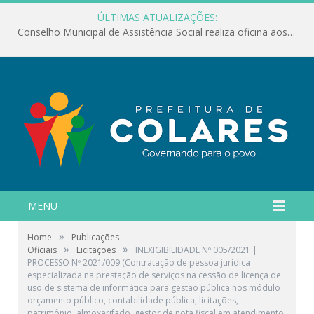
ÚLTIMAS ATUALIZAÇÕES:
Conselho Municipal de Assistência Social realiza oficina aos servidores
MENU
»
Home
Publicações
»
»
Oficiais
Licitações
INEXIGIBILIDADE Nº 005/2021 |
PROCESSO Nº 2021/009 (Contratação de pessoa jurídica
especializada na prestação de serviços na cessão de licença de
uso de sistema de informática para gestão pública nos módulo
orçamento público, contabilidade pública, licitações,
patrimônio, almoxarifado, gestor de nota fiscal em atendimento