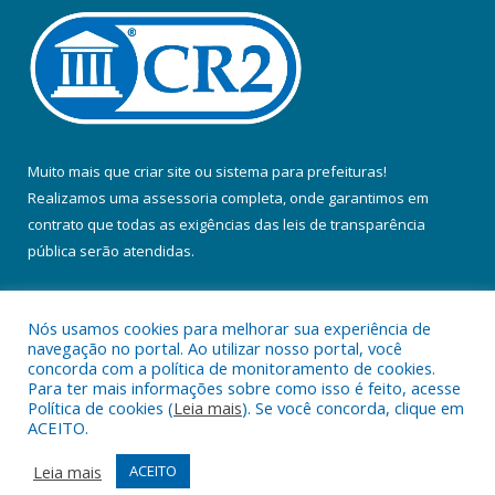
Muito mais que
criar site
ou
sistema para prefeituras
!
Realizamos uma
assessoria
completa, onde garantimos em
contrato que todas as exigências das
leis de transparência
pública
serão atendidas.
Conheça o
PNTP
e o
Radar da Transparência Pública
Nós usamos cookies para melhorar sua experiência de
navegação no portal. Ao utilizar nosso portal, você
concorda com a política de monitoramento de cookies.
Para ter mais informações sobre como isso é feito, acesse
Política de cookies (
Leia mais
). Se você concorda, clique em
Todos os direitos reservados a Prefeitura Municipal de Colares.
ACEITO.
Mapa do Site
Acessar Área Administrativa
Leia mais
ACEITO
Acessar Webmail