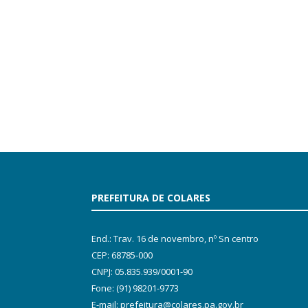
PREFEITURA DE COLARES
End.: Trav. 16 de novembro, nº Sn centro
CEP: 68785-000
CNPJ: 05.835.939/0001-90
Fone: (91) 98201-9773
E-mail: prefeitura@colares.pa.gov.br