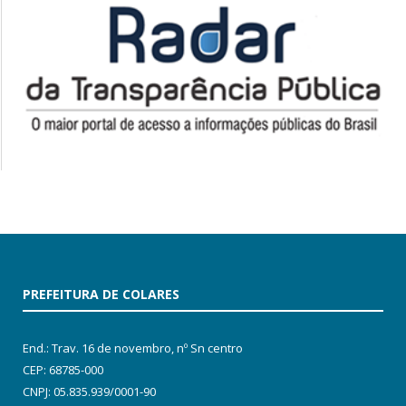
PREFEITURA DE COLARES
End.: Trav. 16 de novembro, nº Sn centro
CEP: 68785-000
CNPJ: 05.835.939/0001-90