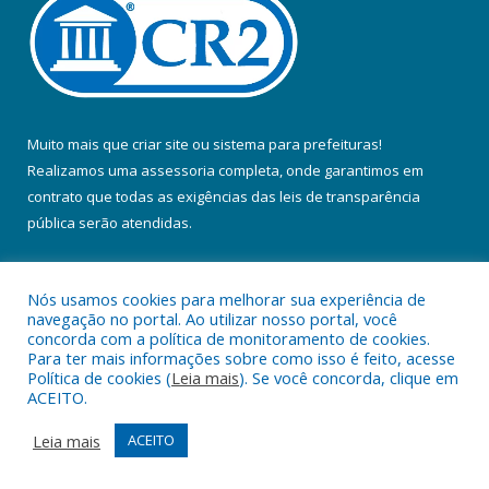
Muito mais que
criar site
ou
sistema para prefeituras
!
Realizamos uma
assessoria
completa, onde garantimos em
contrato que todas as exigências das
leis de transparência
pública
serão atendidas.
Conheça o
PNTP
e o
Radar da Transparência Pública
Nós usamos cookies para melhorar sua experiência de
navegação no portal. Ao utilizar nosso portal, você
concorda com a política de monitoramento de cookies.
Para ter mais informações sobre como isso é feito, acesse
Política de cookies (
Leia mais
). Se você concorda, clique em
Todos os direitos reservados a Prefeitura Municipal de Colares.
ACEITO.
Mapa do Site
Acessar Área Administrativa
Leia mais
ACEITO
Acessar Webmail