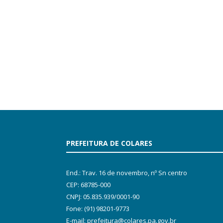
PREFEITURA DE COLARES
End.: Trav. 16 de novembro, nº Sn centro
CEP: 68785-000
CNPJ: 05.835.939/0001-90
Fone: (91) 98201-9773
E-mail: prefeitura@colares.pa.gov.br