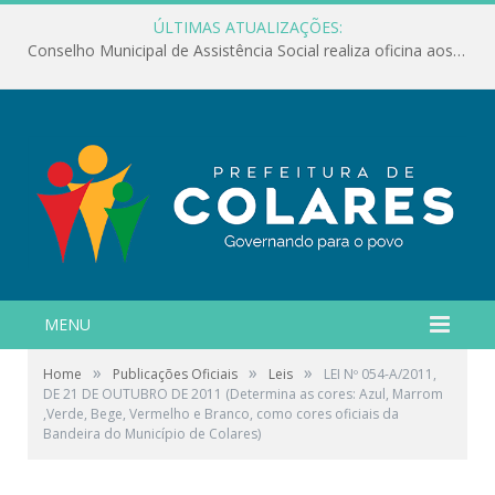
ÚLTIMAS ATUALIZAÇÕES:
Conselho Municipal de Assistência Social realiza oficina aos servidores
MENU
»
»
»
Home
Publicações Oficiais
Leis
LEI Nº 054-A/2011,
DE 21 DE OUTUBRO DE 2011 (Determina as cores: Azul, Marrom
,Verde, Bege, Vermelho e Branco, como cores oficiais da
Bandeira do Município de Colares)