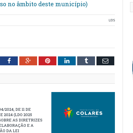
oso no âmbito deste município)
LEIS
tter
Facebook
Google+
Pinterest
LinkedIn
Tumblr
Email
04/2024, DE 11 DE
E 2024 (LDO 2025
SOBRE AS DIRETRIZES
ELABORAÇÃO E A
O DA LEI