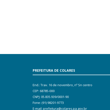
PREFEITURA DE COLARES
End.: Trav. 16 de novembro, nº Sn centro
CEP: 68785-000
CNPJ: 05.835.939/0001-90
Fone: (91) 98201-9773
E-mail: prefeitura@colares.pa.gov.br