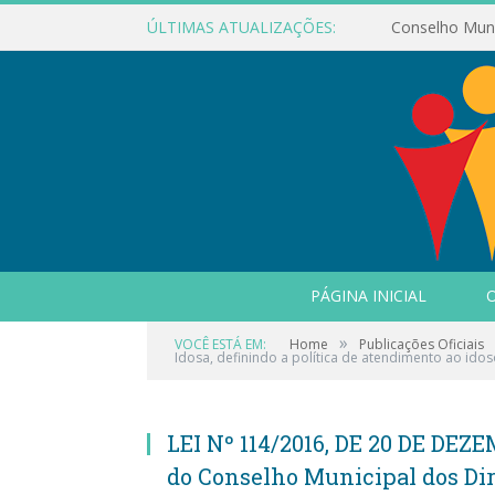
ÚLTIMAS ATUALIZAÇÕES:
PÁGINA INICIAL
O
»
VOCÊ ESTÁ EM:
Home
Publicações Oficiais
Idosa, definindo a política de atendimento ao ido
LEI Nº 114/2016, DE 20 DE DEZE
do Conselho Municipal dos Dire