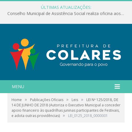
ÚLTIMAS ATUALIZAÇÕES:
Conselho Municipal de Assistência Social realiza oficina aos servidores
MENU
»
»
»
Home
Publicações Oficiais
Leis
LEI Nº 125/2018, DE
14 DE JUNHO DE 2018 (Autoriza o Executivo Municipal a conceder
apoio financeiro às quadrilhas juninas participantes de Festivais,
»
e adota outras providências)
LEI_0125_2018_0000001