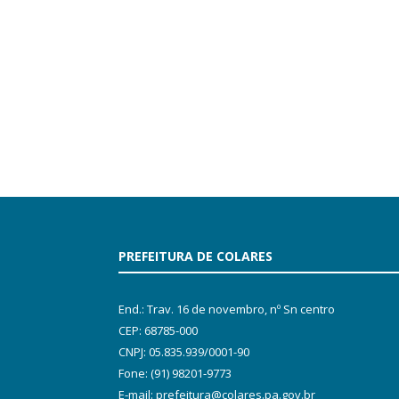
PREFEITURA DE COLARES
End.: Trav. 16 de novembro, nº Sn centro
CEP: 68785-000
CNPJ: 05.835.939/0001-90
Fone: (91) 98201-9773
E-mail: prefeitura@colares.pa.gov.br