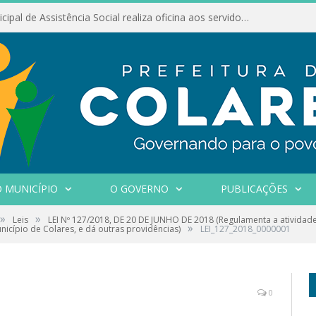
Conselho Municipal de Assistência Social realiza oficina aos servidores
 MUNICÍPIO
O GOVERNO
PUBLICAÇÕES
»
»
Leis
LEI Nº 127/2018, DE 20 DE JUNHO DE 2018 (Regulamenta a atividad
»
icípio de Colares, e dá outras providências)
LEI_127_2018_0000001
0