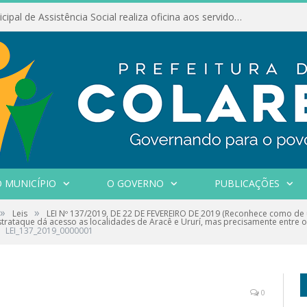
Conselho Municipal de Assistência Social realiza oficina aos servidores
 MUNICÍPIO
O GOVERNO
PUBLICAÇÕES
»
»
Leis
LEI Nº 137/2019, DE 22 DE FEVEREIRO DE 2019 (Reconhece como de u
trataque dá acesso as localidades de Aracê e Ururí, mas precisamente entre 
LEI_137_2019_0000001
0