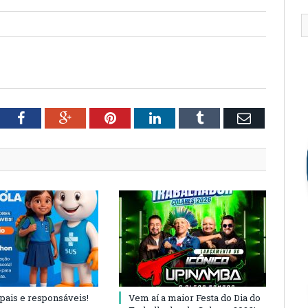
tter
Facebook
Google+
Pinterest
LinkedIn
Tumblr
Email
 pais e responsáveis!
Vem aí a maior Festa do Dia do