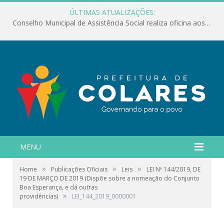
ÚLTIMAS ATUALIZAÇÕES:
Conselho Municipal de Assistência Social realiza oficina aos servidores
MENU
»
»
»
Home
Publicações Oficiais
Leis
LEI Nº 144/2019, DE
19 DE MARÇO DE 2019 (Dispõe sobre a nomeação do Conjunto
Boa Esperança, e dá outras
»
providências)
LEI_144_2019_0000001