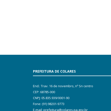
PREFEITURA DE COLARES
End.: Trav. 16 de novembro, nº Sn centro
CEP: 68785-000
CNPJ: 05.835.939/0001-90
Fone: (91) 98201-9773
E-mail: prefeitura@colares.pa.gov.br