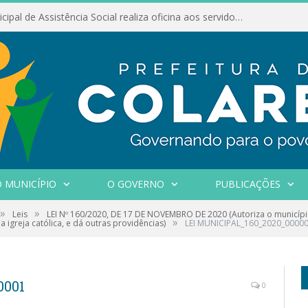
Conselho Municipal de Assistência Social realiza oficina aos servidores
 MUNICÍPIO
O GOVERNO
PUBLICAÇÕES
»
»
Leis
LEI Nº 160/2020, DE 17 DE NOVEMBRO DE 2020 (Autoriza o municípi
»
igreja católica, e dá outras providências)
LEI MUNICIPAL_160_2020_0000
0001
0