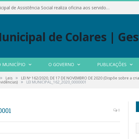
Conselho Municipal de Assistência Social realiza oficina aos servidores
 MUNICÍPIO
O GOVERNO
PUBLICAÇÕES
»
»
Leis
LEI Nº 162/2020, DE 17 DE NOVEMBRO DE 2020 (Dispõe sobre a cria
»
vidências)
LEI MUNICIPAL_162_2020_0000001
0001
0