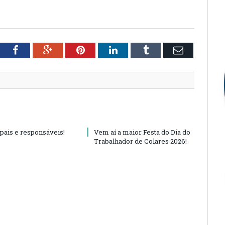
tter
Facebook
Google+
Pinterest
LinkedIn
Tumblr
Email
 pais e responsáveis!
Vem aí a maior Festa do Dia do
Trabalhador de Colares 2026!