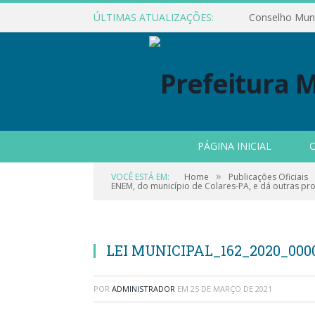
ÚLTIMAS ATUALIZAÇÕES:
PÁGINA INICIAL
O
»
VOCÊ ESTÁ EM:
Home
Publicações Oficiais
ENEM, do município de Colares-PA, e dá outras pro
LEI MUNICIPAL_162_2020_000
POR
ADMINISTRADOR
EM
25 DE MARÇO DE 2021