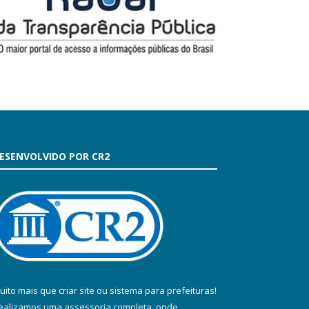
ESENVOLVIDO POR CR2
uito mais que
criar site
ou
sistema para prefeituras
!
ealizamos uma
assessoria
completa, onde