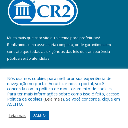
Muito mais que
criar site
ou
sistema para prefeituras
!
Realizamos uma
assessoria
completa, onde garantimos em
contrato que todas as exigências das
leis de transparência
pública
serão atendidas.
Conheça o
PNTP
e o
Radar da Transparência Pública
Nós usamos cookies para melhorar sua experiência de
navegação no portal. Ao utilizar nosso portal, você
concorda com a política de monitoramento de cookies.
Para ter mais informações sobre como isso é feito, acesse
Política de cookies (
Leia mais
). Se você concorda, clique em
Todos os direitos reservados a Prefeitura Municipal de Colares.
ACEITO.
Mapa do Site
Acessar Área Administrativa
Leia mais
ACEITO
Acessar Webmail