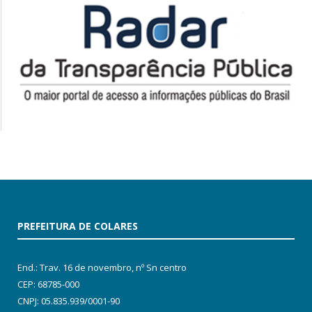
PREFEITURA DE COLARES
End.: Trav. 16 de novembro, nº Sn centro
CEP: 68785-000
CNPJ: 05.835.939/0001-90