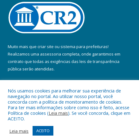
Muito mais que
criar site
ou
sistema para prefeituras
!
Realizamos uma
assessoria
completa, onde garantimos em
contrato que todas as exigências das
leis de transparência
pública
serão atendidas.
Conheça o
PNTP
e o
Radar da Transparência Pública
Nós usamos cookies para melhorar sua experiência de
navegação no portal. Ao utilizar nosso portal, você
concorda com a política de monitoramento de cookies.
Para ter mais informações sobre como isso é feito, acesse
Política de cookies (
Leia mais
). Se você concorda, clique em
Todos os direitos reservados a Prefeitura Municipal de Colares.
ACEITO.
Mapa do Site
Acessar Área Administrativa
Leia mais
ACEITO
Acessar Webmail