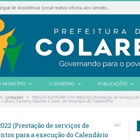
Conselho Municipal de Assistência Social realiza oficina aos servidores
 MUNICÍPIO
O GOVERNO
PUBLICAÇÕES
»
»
Licitações
PREGÃO ELETRÔNICO Nº 008/2022 (Prestação de serviços de
 Cultura, Turismo, Esporte e Lazer, do município de Colares/PA)
2 (Prestação de serviços de
0
ntos para a execução do Calendário