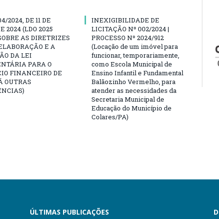
04/2024, DE 11 DE
INEXIGIBILIDADE DE
E 2024 (LDO 2025
LICITAÇÃO Nº 002/2024 |
SOBRE AS DIRETRIZES
PROCESSO Nº 2024/912
ELABORAÇÃO E A
(Locação de um imóvel para
O DA LEI
funcionar, temporariamente,
NTÁRIA PARA O
como Escola Municipal de
IO FINANCEIRO DE
Ensino Infantil e Fundamental
DÁ OUTRAS
Balãozinho Vermelho, para
ÊNCIAS)
atender as necessidades da
Secretaria Municipal de
Educação do Município de
Colares/PA)
ÚLTIMAS PUBLICAÇÕES
D