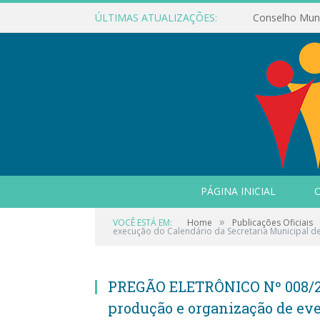
ÚLTIMAS ATUALIZAÇÕES:
PÁGINA INICIAL
O
»
VOCÊ ESTÁ EM:
Home
Publicações Oficiais
execução do Calendário da Secretaria Municipal de
PREGÃO ELETRÔNICO Nº 008/202
produção e organização de eve