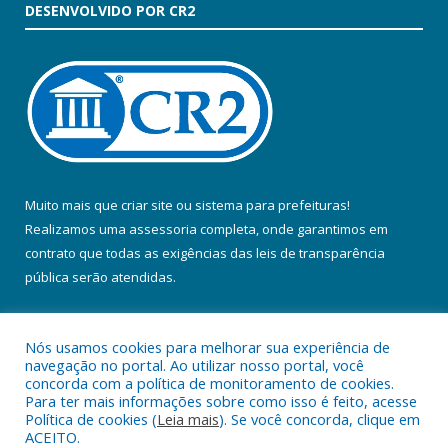
DESENVOLVIDO POR CR2
Muito mais que
criar site
ou
sistema para prefeituras
!
Realizamos uma
assessoria
completa, onde garantimos em
contrato que todas as exigências das
leis de transparência
pública
serão atendidas.
Conheça o
PNTP
e o
Radar da Transparência Pública
Nós usamos cookies para melhorar sua experiência de
navegação no portal. Ao utilizar nosso portal, você
concorda com a política de monitoramento de cookies.
Para ter mais informações sobre como isso é feito, acesse
Política de cookies (
Leia mais
). Se você concorda, clique em
Todos os direitos reservados a Prefeitura Municipal de Colares.
ACEITO.