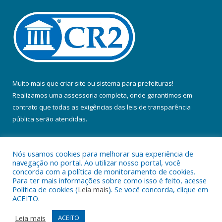
Muito mais que
criar site
ou
sistema para prefeituras
!
Realizamos uma
assessoria
completa, onde garantimos em
contrato que todas as exigências das
leis de transparência
pública
serão atendidas.
Conheça o
PNTP
e o
Radar da Transparência Pública
Nós usamos cookies para melhorar sua experiência de
navegação no portal. Ao utilizar nosso portal, você
concorda com a política de monitoramento de cookies.
Para ter mais informações sobre como isso é feito, acesse
Política de cookies (
Leia mais
). Se você concorda, clique em
Todos os direitos reservados a Prefeitura Municipal de Colares.
ACEITO.
Mapa do Site
Acessar Área Administrativa
Leia mais
ACEITO