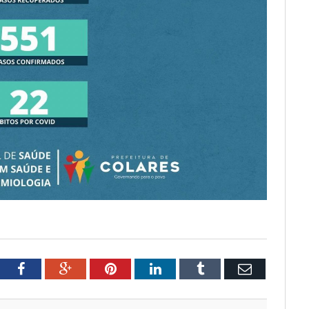
tter
Facebook
Google+
Pinterest
LinkedIn
Tumblr
Email