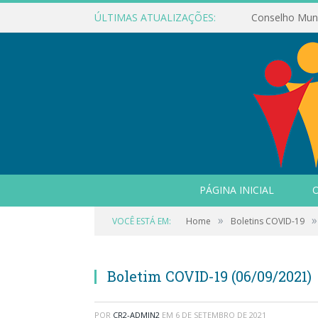
ÚLTIMAS ATUALIZAÇÕES:
PÁGINA INICIAL
O
»
»
VOCÊ ESTÁ EM:
Home
Boletins COVID-19
Boletim COVID-19 (06/09/2021)
POR
CR2-ADMIN2
EM
6 DE SETEMBRO DE 2021