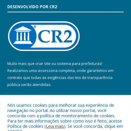
DESENVOLVIDO POR CR2
Muito mais que
criar site
ou
sistema para prefeituras
!
Realizamos uma
assessoria
completa, onde garantimos em
contrato que todas as exigências das
leis de transparência
pública
serão atendidas.
Conheça o
PNTP
e o
Radar da Transparência Pública
Nós usamos cookies para melhorar sua experiência de
navegação no portal. Ao utilizar nosso portal, você
concorda com a política de monitoramento de cookies.
Para ter mais informações sobre como isso é feito, acesse
Política de cookies (
Leia mais
). Se você concorda, clique em
Todos os direitos reservados a Prefeitura Municipal de Colares.