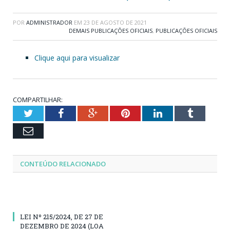
POR
ADMINISTRADOR
EM
23 DE AGOSTO DE 2021
DEMAIS PUBLICAÇÕES OFICIAIS
,
PUBLICAÇÕES OFICIAIS
Clique aqui para visualizar
COMPARTILHAR:
Twitter
Facebook
Google+
Pinterest
LinkedIn
Tumblr
Email
CONTEÚDO RELACIONADO
LEI Nº 215/2024, DE 27 DE
DEZEMBRO DE 2024 (LOA