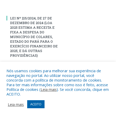
LEI Nº 215/2024, DE 27 DE
DEZEMBRO DE 2024 (LOA
2025 ESTIMA A RECEITA E
FIXA A DESPESA DO
MUNICÍPIO DE COLARES,
ESTADO DO PARÁ PARA O
EXERCÍCIO FINANCEIRO DE
2025, E DÁ OUTRAS
PROVIDÊNCIAS)
Nós usamos cookies para melhorar sua experiência de
navegação no portal. Ao utilizar nosso portal, você
concorda com a política de monitoramento de cookies.
LEI Nº 204/2024, DE 11 DE
Para ter mais informações sobre como isso é feito, acesse
JULHO DE 2024 (LDO 2025
Política de cookies (
Leia mais
). Se você concorda, clique em
DISPÕE SOBRE AS
ACEITO.
DIRETRIZES PARA A
ELABORAÇÃO E A
Leia mais
ACEITO
EXECUÇÃO DA LEI
ORÇAMENTÁRIA PARA O
EXERCÍCIO FINANCEIRO DE