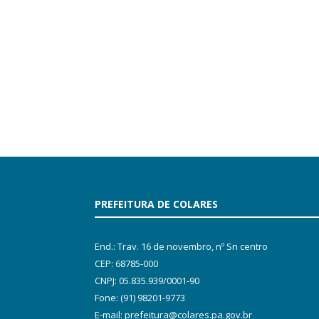
PREFEITURA DE COLARES
End.: Trav. 16 de novembro, nº Sn centro
CEP: 68785-000
CNPJ: 05.835.939/0001-90
Fone: (91) 98201-9773
E-mail: prefeitura@colares.pa.gov.br