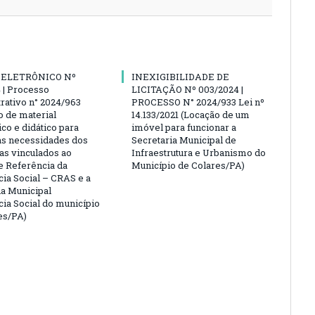
 ELETRÔNICO Nº
INEXIGIBILIDADE DE
 | Processo
LICITAÇÃO Nº 003/2024 |
rativo n° 2024/963
PROCESSO N° 2024/933 Lei nº
o de material
14.133/2021 (Locação de um
co e didático para
imóvel para funcionar a
as necessidades dos
Secretaria Municipal de
s vinculados ao
Infraestrutura e Urbanismo do
e Referência da
Município de Colares/PA)
cia Social – CRAS e a
ia Municipal
cia Social do município
es/PA)