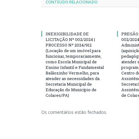
CONTEÚDO RELACIONADO
INEXIGIBILIDADE DE
PREGÃO
LICITAÇÃO Nº 002/2024 |
002/2024
PROCESSO Nº 2024/912
Administ
(Locação de um imóvel para
(aquisiçã
funcionar, temporariamente,
pedagógi
como Escola Municipal de
atender 
Ensino Infantil e Fundamental
programa
Balãozinho Vermelho, para
Centro d
atender as necessidades da
Assistên
Secretaria Municipal de
Secretar
Educação do Município de
Assistên
Colares/PA)
de Colar
Os comentários estão fechados.