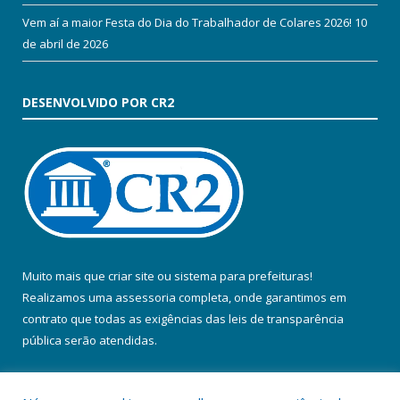
Vem aí a maior Festa do Dia do Trabalhador de Colares 2026!
10
de abril de 2026
DESENVOLVIDO POR CR2
Muito mais que
criar site
ou
sistema para prefeituras
!
Realizamos uma
assessoria
completa, onde garantimos em
contrato que todas as exigências das
leis de transparência
pública
serão atendidas.
Conheça o
PNTP
e o
Radar da Transparência Pública