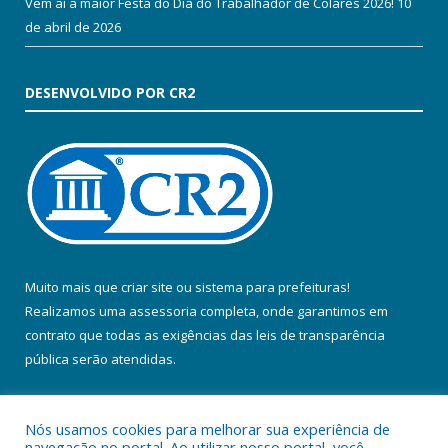
Vem aí a maior Festa do Dia do Trabalhador de Colares 2026!
10
de abril de 2026
DESENVOLVIDO POR CR2
Muito mais que
criar site
ou
sistema para prefeituras
!
Realizamos uma
assessoria
completa, onde garantimos em
contrato que todas as exigências das
leis de transparência
pública
serão atendidas.
Conheça o
PNTP
e o
Radar da Transparência Pública
Nós usamos cookies para melhorar sua experiência de
navegação no portal. Ao utilizar nosso portal, você