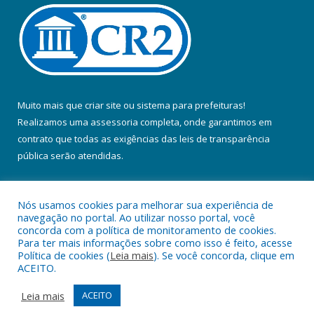
Muito mais que
criar site
ou
sistema para prefeituras
!
Realizamos uma
assessoria
completa, onde garantimos em
contrato que todas as exigências das
leis de transparência
pública
serão atendidas.
Conheça o
PNTP
e o
Radar da Transparência Pública
Nós usamos cookies para melhorar sua experiência de
navegação no portal. Ao utilizar nosso portal, você
concorda com a política de monitoramento de cookies.
Para ter mais informações sobre como isso é feito, acesse
Política de cookies (
Leia mais
). Se você concorda, clique em
Todos os direitos reservados a Prefeitura Municipal de Colares.
ACEITO.
Mapa do Site
Acessar Área Administrativa
Leia mais
ACEITO
Acessar Webmail