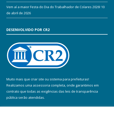
Vem aí a maior Festa do Dia do Trabalhador de Colares 2026!
10
de abril de 2026
DESENVOLVIDO POR CR2
Muito mais que
criar site
ou
sistema para prefeituras
!
Realizamos uma
assessoria
completa, onde garantimos em
contrato que todas as exigências das
leis de transparência
pública
serão atendidas.
Conheça o
PNTP
e o
Radar da Transparência Pública