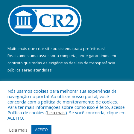
Muito mais que
criar site
ou
sistema para prefeituras
!
Realizamos uma
assessoria
completa, onde garantimos em
contrato que todas as exigências das
leis de transparência
pública
serão atendidas.
Conheça o
PNTP
e o
Radar da Transparência Pública
Nós usamos cookies para melhorar sua experiência de
navegação no portal. Ao utilizar nosso portal, você
concorda com a política de monitoramento de cookies.
Para ter mais informações sobre como isso é feito, acesse
Política de cookies (
Leia mais
). Se você concorda, clique em
Todos os direitos reservados a Prefeitura Municipal de Colares.
ACEITO.
Mapa do Site
Acessar Área Administrativa
Leia mais
ACEITO