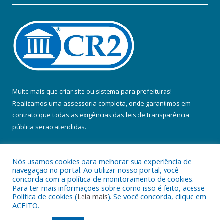
Muito mais que
criar site
ou
sistema para prefeituras
!
Realizamos uma
assessoria
completa, onde garantimos em
contrato que todas as exigências das
leis de transparência
pública
serão atendidas.
Conheça o
PNTP
e o
Radar da Transparência Pública
Nós usamos cookies para melhorar sua experiência de
navegação no portal. Ao utilizar nosso portal, você
concorda com a política de monitoramento de cookies.
Para ter mais informações sobre como isso é feito, acesse
Política de cookies (
Leia mais
). Se você concorda, clique em
Todos os direitos reservados a Prefeitura Municipal de Colares.
ACEITO.