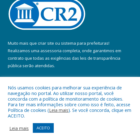
Muito mais que
criar site
ou
sistema para prefeituras
!
Realizamos uma
assessoria
completa, onde garantimos em
contrato que todas as exigências das
leis de transparência
pública
serão atendidas.
Conheça o
PNTP
e o
Radar da Transparência Pública
Nós usamos cookies para melhorar sua experiência de
navegação no portal. Ao utilizar nosso portal, você
concorda com a política de monitoramento de cookies.
Para ter mais informações sobre como isso é feito, acesse
Política de cookies (
Leia mais
). Se você concorda, clique em
Todos os direitos reservados a Prefeitura Municipal de Colares.
ACEITO.
Mapa do Site
Acessar Área Administrativa
Leia mais
ACEITO
Acessar Webmail