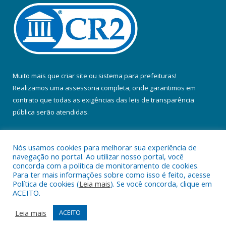
Muito mais que
criar site
ou
sistema para prefeituras
!
Realizamos uma
assessoria
completa, onde garantimos em
contrato que todas as exigências das
leis de transparência
pública
serão atendidas.
Conheça o
PNTP
e o
Radar da Transparência Pública
Nós usamos cookies para melhorar sua experiência de
navegação no portal. Ao utilizar nosso portal, você
concorda com a política de monitoramento de cookies.
Para ter mais informações sobre como isso é feito, acesse
Política de cookies (
Leia mais
). Se você concorda, clique em
Todos os direitos reservados a Prefeitura Municipal de Colares.
ACEITO.
Mapa do Site
Acessar Área Administrativa
Leia mais
ACEITO
Acessar Webmail