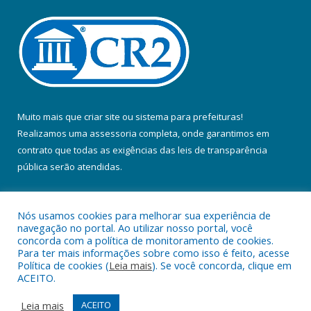
Muito mais que
criar site
ou
sistema para prefeituras
!
Realizamos uma
assessoria
completa, onde garantimos em
contrato que todas as exigências das
leis de transparência
pública
serão atendidas.
Conheça o
PNTP
e o
Radar da Transparência Pública
Nós usamos cookies para melhorar sua experiência de
navegação no portal. Ao utilizar nosso portal, você
concorda com a política de monitoramento de cookies.
Para ter mais informações sobre como isso é feito, acesse
Política de cookies (
Leia mais
). Se você concorda, clique em
Todos os direitos reservados a Prefeitura Municipal de Colares.
ACEITO.
Mapa do Site
Acessar Área Administrativa
Leia mais
ACEITO