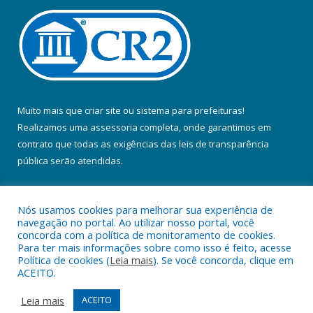
Muito mais que
criar site
ou
sistema para prefeituras
!
Realizamos uma
assessoria
completa, onde garantimos em
contrato que todas as exigências das
leis de transparência
pública
serão atendidas.
Conheça o
PNTP
e o
Radar da Transparência Pública
Nós usamos cookies para melhorar sua experiência de
navegação no portal. Ao utilizar nosso portal, você
concorda com a política de monitoramento de cookies.
Para ter mais informações sobre como isso é feito, acesse
Política de cookies (
Leia mais
). Se você concorda, clique em
Todos os direitos reservados a Prefeitura Municipal de Colares.
ACEITO.
Mapa do Site
Acessar Área Administrativa
Leia mais
ACEITO
Acessar Webmail