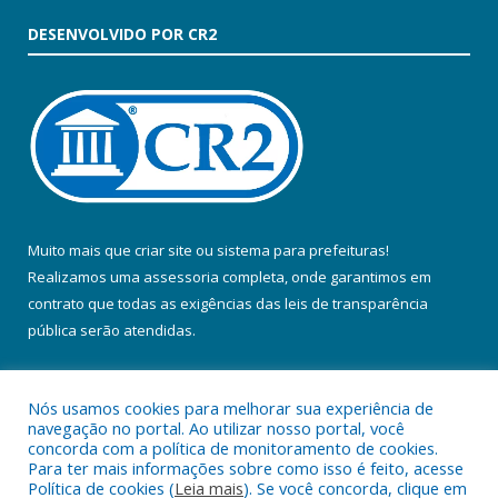
DESENVOLVIDO POR CR2
Muito mais que
criar site
ou
sistema para prefeituras
!
Realizamos uma
assessoria
completa, onde garantimos em
contrato que todas as exigências das
leis de transparência
pública
serão atendidas.
Conheça o
PNTP
e o
Radar da Transparência Pública
Nós usamos cookies para melhorar sua experiência de
navegação no portal. Ao utilizar nosso portal, você
concorda com a política de monitoramento de cookies.
Para ter mais informações sobre como isso é feito, acesse
Política de cookies (
Leia mais
). Se você concorda, clique em
Todos os direitos reservados a Prefeitura Municipal de Colares.