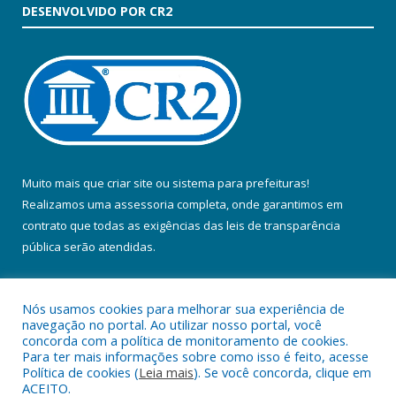
DESENVOLVIDO POR CR2
Muito mais que
criar site
ou
sistema para prefeituras
!
Realizamos uma
assessoria
completa, onde garantimos em
contrato que todas as exigências das
leis de transparência
pública
serão atendidas.
Conheça o
PNTP
e o
Radar da Transparência Pública
Nós usamos cookies para melhorar sua experiência de
navegação no portal. Ao utilizar nosso portal, você
concorda com a política de monitoramento de cookies.
Para ter mais informações sobre como isso é feito, acesse
Política de cookies (
Leia mais
). Se você concorda, clique em
Todos os direitos reservados a Prefeitura Municipal de Colares.
ACEITO.